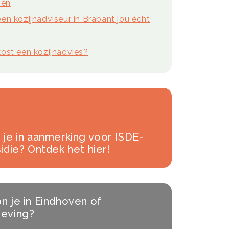
nen
en kozijnadviseur in Brabant jou écht
ost een kozijnadvies?
je in aanmerking voor ISDE-
idie? Ontdek het hier!
 je in Eindhoven of
eving?