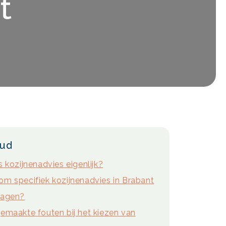
t
oud
s kozijnenadvies eigenlijk?
m specifiek kozijnenadvies in Brabant
ragen?
emaakte fouten bij het kiezen van