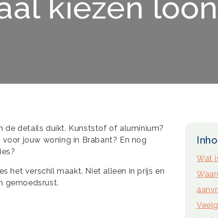
al kiezen loon
in de details duikt. Kunststof of aluminium?
Inh
es voor jouw woning in Brabant? En nog
vies?
Wat i
s het verschil maakt. Niet alleen in prijs en
Waaro
en gemoedsrust.
aanv
Veelg