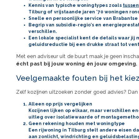
Kennis van typische woningtypes
zoals
tussen
Tilburg of vrijstaande jaren ’70 woningen ron
Snelle en persoonlijke service van Brabantse
Begrip van subsidie-regio’s en energieprest
verschillen.
Een lokale specialist kent de details waar jij
geluidsreductie bij een drukke straat
tot
vent
Met een adviseur uit de buurt maak je geen insch
écht past bij jouw woning én jouw omgeving.
Veelgemaakte fouten bij het kie
Zelf kozijnen uitzoeken zonder goed advies? Dan z
Alleen op prijs vergelijken
Kozijnen lijken op elkaar, maar verschillen e
uitleg over isolatiewaarde of montagemethod
Geen rekening houden met woningtype
Een rijwoning in Tilburg stelt andere eisen 
aan zonlicht, windrichting en geluidsbelastin