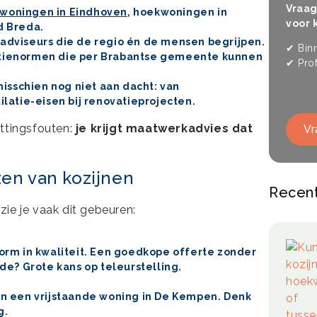
Vraag
woningen in Eindhoven
, hoekwoningen in
voor 
d Breda.
 adviseurs
die de regio én de mensen begrijpen.
✔ Binn
atienormen
die per Brabantse gemeente kunnen
✔ Prof
 misschien nog niet aan dacht: van
ilatie-eisen bij renovatieprojecten.
attingsfouten:
je krijgt maatwerkadvies dat
Vr
zen van kozijnen
Recen
ie je vaak dit gebeuren:
norm in kwaliteit. Een goedkope offerte zonder
e? Grote kans op teleurstelling.
dan een vrijstaande woning in De Kempen. Denk
g.