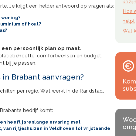
kozij
e. Je krijgt een helder antwoord op vragen als:
Hoe e
n woning?
helpt
aluminium of hout?
las?
Wat k
 een persoonlijk plan op maat.
solatiebehoefte, comfortwensen én budget.
 bij je passen.
 in Brabant aanvragen?
Kom 
subs
chillen per regio. Wat werkt in de Randstad,
Brabants bedrijf komt:
Woon
en heeft jarenlange ervaring met
omg
 van rijtjeshuizen in
Veldhoven
tot vrijstaande