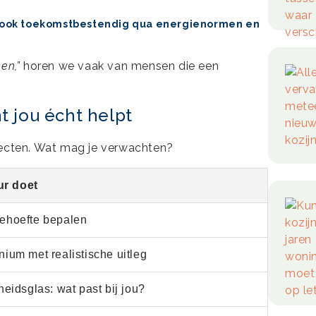
et ook toekomstbestendig qua energienormen en
en,”
horen we vaak van mensen die een
t jou écht helpt
pecten. Wat mag je verwachten?
ur doet
behoefte bepalen
nium met realistische uitleg
gheidsglas: wat past bij jou?