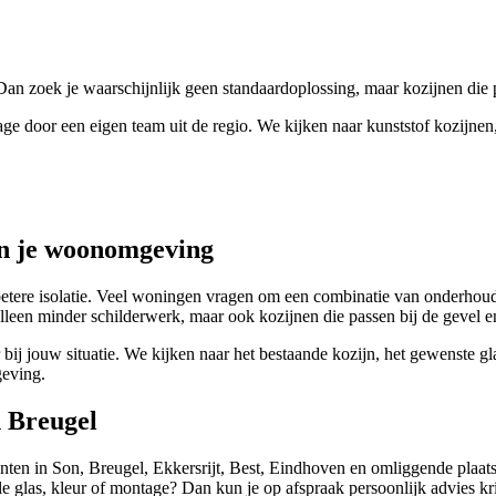
an zoek je waarschijnlijk geen standaardoplossing, maar kozijnen die p
ge door een eigen team uit de regio. We kijken naar kunststof kozijnen,
én je woonomgeving
etere isolatie. Veel woningen vragen om een combinatie van onderhouds
lleen minder schilderwerk, maar ook kozijnen die passen bij de gevel 
ij jouw situatie. We kijken naar het bestaande kozijn, het gewenste glas
geving.
n Breugel
ten in Son, Breugel, Ekkersrijt, Best, Eindhoven en omliggende plaatse
e glas, kleur of montage? Dan kun je op afspraak persoonlijk advies kri