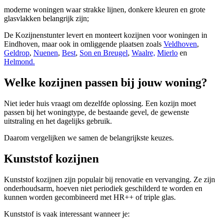
moderne woningen waar strakke lijnen, donkere kleuren en grote
glasvlakken belangrijk zijn;
De Kozijnenstunter levert en monteert kozijnen voor woningen in
Eindhoven, maar ook in omliggende plaatsen zoals
Veldhoven
,
Geldrop
,
Nuenen
,
Best
,
Son en Breugel
,
Waalre,
Mierlo
en
Helmond.
Welke kozijnen passen bij jouw woning?
Niet ieder huis vraagt om dezelfde oplossing. Een kozijn moet
passen bij het woningtype, de bestaande gevel, de gewenste
uitstraling en het dagelijks gebruik.
Daarom vergelijken we samen de belangrijkste keuzes.
Kunststof kozijnen
Kunststof kozijnen zijn populair bij renovatie en vervanging. Ze zijn
onderhoudsarm, hoeven niet periodiek geschilderd te worden en
kunnen worden gecombineerd met HR++ of triple glas.
Kunststof is vaak interessant wanneer je: